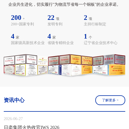
企业共生进化，切实履行“为物流节省每一个铜板”的企业承诺。
200
22
2
+
项
项
200+国家专利
发明专利
主持行标制定
4
4
1
家
家
个
国家级高新技术企业
省级专精特企业
辽宁省企业技术中心
资讯中心
了解更多
>
2026-06-27
日牵集团火热收官IWS 2026