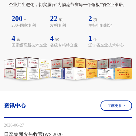
企业共生进化，切实履行“为物流节省每一个铜板”的企业承诺。
200
22
2
+
项
项
200+国家专利
发明专利
主持行标制定
4
4
1
家
家
个
国家级高新技术企业
省级专精特企业
辽宁省企业技术中心
资讯中心
了解更多
>
2026-06-27
日牵集团火热收官IWS 2026