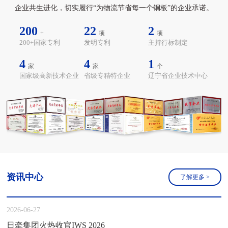
企业共生进化，切实履行“为物流节省每一个铜板”的企业承诺。
200
22
2
+
项
项
200+国家专利
发明专利
主持行标制定
4
4
1
家
家
个
国家级高新技术企业
省级专精特企业
辽宁省企业技术中心
资讯中心
了解更多
>
2026-06-27
日牵集团火热收官IWS 2026