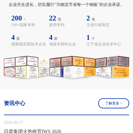
企业共生进化，切实履行“为物流节省每一个铜板”的企业承诺。
200
22
2
+
项
项
200+国家专利
发明专利
主持行标制定
4
4
1
家
家
个
国家级高新技术企业
省级专精特企业
辽宁省企业技术中心
资讯中心
了解更多
>
2026-06-27
日牵集团火热收官IWS 2026