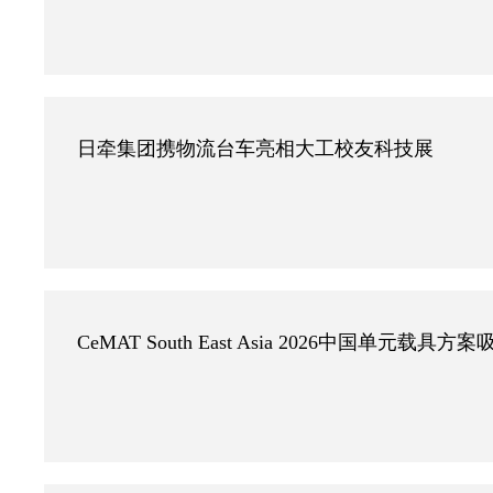
日牵集团携物流台车亮相大工校友科技展
CeMAT South East Asia 2026中国单元载具