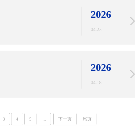
2026
04.23
2026
04.18
3
4
5
...
下一页
尾页