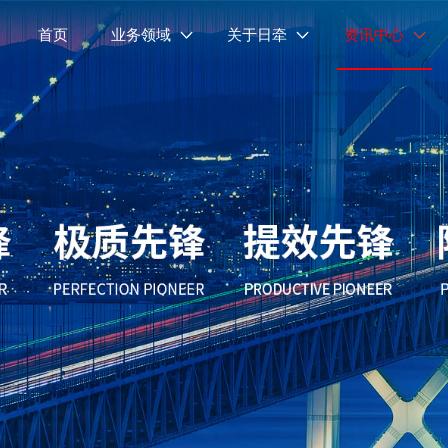
首页
业务领域
关于日牵
资讯中心