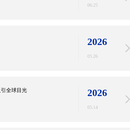
06.25
2026
05.26
方案吸引全球目光
2026
05.14